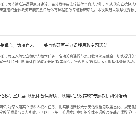
网讯 为持续推进课程思政建设，充分发挥民族传统体育育人功能，扎实落实立德树人
研室组织全体教师开展民族传统体育课程思政专题教研活动。本次教研以蹴球优秀教
..
美润心，铸魂育人 ——美育教研室举办课程思政专题活动
网讯 为深入落实立德树人根本任务，推动美育课程与思政教育深度融合，切实提升美
室于6月2日组织全体任课教师开展“以美润心，铸魂育人”课程思政专题集体备课活动。活
语教研室开展“以集体备课提质，以课程思政铸魂”专题教研研讨活动
网讯 为深入落实立德树人根本任务，扎实推进我校大学英语课程思政常态化、规范化
堂教学质量与育人实效，6月2日下午，英语教研室组织全体英语教师在基础课教学中心会