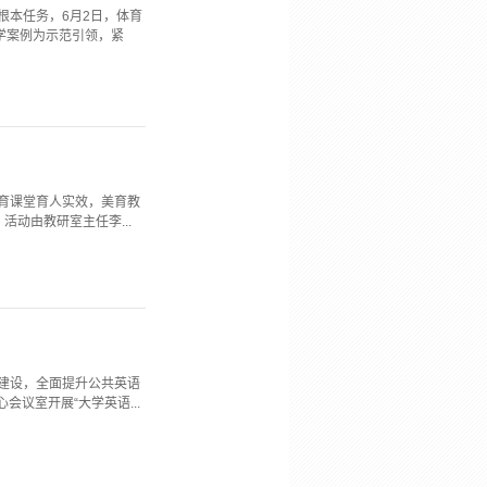
根本任务，6月2日，体育
学案例为示范引领，紧
育课堂育人实效，美育教
动由教研室主任李...
建设，全面提升公共英语
议室开展“大学英语...