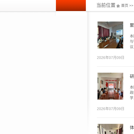
当前位置
首页
>
聚
本
与
议.
2026年07月09日
研
本
政
学.
2026年07月09日
体