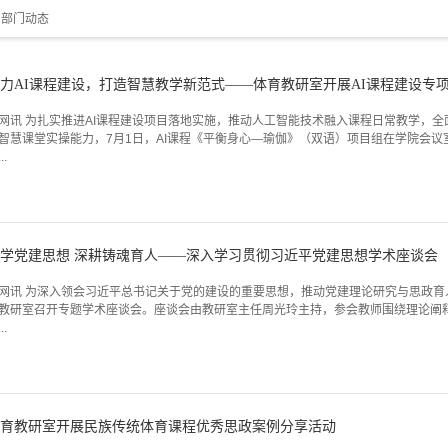
>
部门动态
力AI课程建设，打造智慧教学新范式——体育教研室开展AI课程建设专
网讯 为扎实推进AI课程建设项目落地实施，推动人工智能技术融入课程日常教学，
智慧课堂实操能力，7月1日，AI课程《平衡身心—瑜伽》（双语）项目组在学院会议
..
学党建思想 深耕铸魂育人——深入学习贯彻习近平党建思想学术座谈会
网讯 为深入领会习近平总书记关于党的建设的重要思想，推动党建理论研究与思政育
教研室召开专题学术座谈会。座谈会由教研室主任周光玲主持，参会教师围绕理论阐
..
育教研室开展民族传统体育课程优秀思政案例分享活动